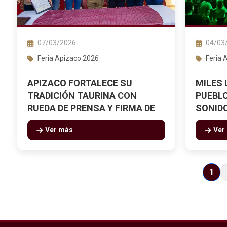
07/03/2026
04/03
Feria Apizaco 2026
Feria 
APIZACO FORTALECE SU
MILES 
TRADICIÓN TAURINA CON
PUEBLO
RUEDA DE PRENSA Y FIRMA DE
SONIDO
AUTÓGRAFOS DE ISAAC
CÓNDO
Ver más
Ver
FONSECA Y DIEGO SAN ROMÁN
1