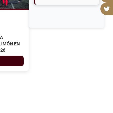
EL GRAN CIERRE DE LA
FERIA
Ver más
ÉXITO ROTUNDO DE LA
ORIGINAL BANDA EL
LIMÓN EN LA FERIA
LA
APIZACO 2026
Ver más
LIMÓN EN
026
APIZACO FORTALECE
SU TRADICIÓN
TAURINA CON RUEDA
DE PRENSA Y FIRMA DE
AUTÓGRAFOS DE
ISAAC FONSECA Y
DIEGO SAN ROMÁN
Ver más
MILES LLENAN EL
TEATRO DEL PUEBLO
DE APIZACO CON
SONIDO FANIA Y