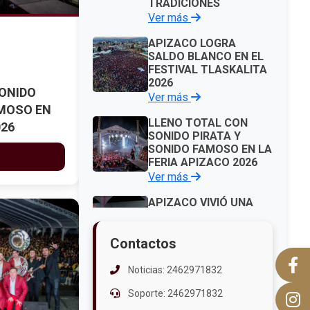
TRADICIONES
Ver más
APIZACO LOGRA
SALDO BLANCO EN EL
FESTIVAL TLASKALITA
2026
ONIDO
Ver más
AMOSO EN
LLENO TOTAL CON
026
SONIDO PIRATA Y
SONIDO FAMOSO EN LA
FERIA APIZACO 2026
Ver más
APIZACO VIVIÓ UNA
NOCHE DE NOSTALGIA
Y MÚSICA EN LA FERIA
Contactos
APIZACO 2026
Ver más
Noticias: 2462971832
APIZACO SE PREPARA
Soporte: 2462971832
PARA VIBRAR CON EL
TLASKALITA 2026, EN