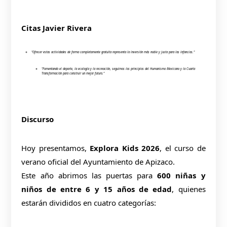
Citas Javier Rivera
"Ofrecer estas actividades de forma completamente gratuita representa la inversión más noble y justa para las infancias."
"Fomentando el deporte, la ecología y la recreación, seguimos los principios del Humanismo Mexicano y la Cuarta
Transformación para construir un mejor futuro."
Discurso
Hoy presentamos,
Explora Kids 2026
, el curso de
verano oficial del Ayuntamiento de Apizaco.
Este año abrimos las puertas para
600 niñas y
niños de entre 6 y 15 años de edad
, quienes
estarán divididos en cuatro categorías: