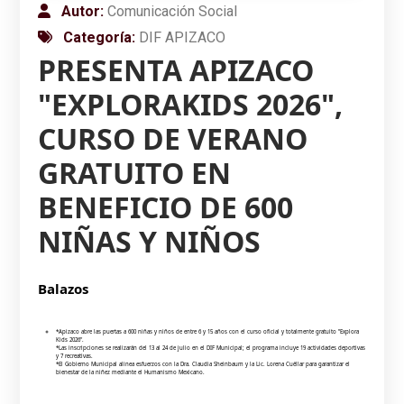
Autor:
Comunicación Social
Categoría:
DIF APIZACO
PRESENTA APIZACO
"EXPLORAKIDS 2026",
CURSO DE VERANO
GRATUITO EN
BENEFICIO DE 600
NIÑAS Y NIÑOS
Balazos
*Apizaco abre las puertas a 600 niñas y niños de entre 6 y 15 años con el curso oficial y totalmente gratuito "Explora
Kids 2026".
*Las inscripciones se realizarán del 13 al 24 de julio en el DIF Municipal; el programa incluye 19 actividades deportivas
y 7 recreativas.
*El Gobierno Municipal alinea esfuerzos con la Dra. Claudia Sheinbaum y la Lic. Lorena Cuéllar para garantizar el
bienestar de la niñez mediante el Humanismo Mexicano.